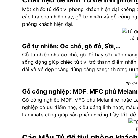
Một chiếc tủ để tivi phòng khách hiện đại không c
các lựa chọn hiện nay, gỗ tự nhiên và gỗ công ng
phòng khách hiện đại.
Tủ đ
Gỗ tự nhiên: Óc chó, gõ đỏ, Sồi,…
Gỗ tự nhiên như óc chó, gõ đỏ hay sồi luôn man
sống động giúp chiếc tủ tivi trở thành điểm nhấn 
dài và vẻ đẹp “càng dùng càng sang” thường ưu t
Tủ để
Gỗ công nghiệp: MDF, MFC phủ Melam
Gỗ công nghiệp MDF, MFC phủ Melamine hoặc Lamin
nghiệp có ưu điểm nhẹ, kiểu dáng linh hoạt, màu
Laminate cũng giúp sản phẩm chống trầy tốt, dễ l
T
Các Mẫu Tủ để tivi phòng khách