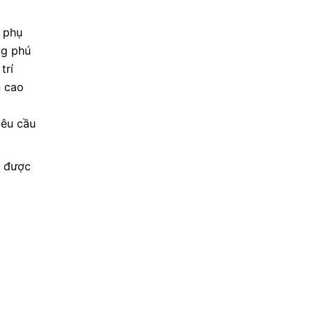
 phụ
ng phú
trí
n cao
yêu cầu
n được