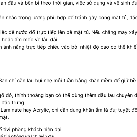
an đầu và bền bỉ theo thời gian, việc sử dụng và vệ sinh đ
n cân nhắc trọng lượng phù hợp để tránh gây cong mặt tủ, đặc
việc để nước đổ trực tiếp lên bề mặt tủ. Nếu chẳng may xảy
p hoặc ẩm mốc về lâu dài.
nh ánh nắng trực tiếp chiếu vào bởi nhiệt độ cao có thể khi
. Bạn chỉ cần lau bụi nhẹ mỗi tuần bằng khăn mềm để giữ bề
 gõ đỏ, thỉnh thoảng bạn có thể dùng thêm dầu lau chuyên 
 đặc trưng.
aminate hay Acrylic, chỉ cần dùng khăn ẩm là đủ; tuyệt đố
mặt.
ể tivi phòng khách hiện đại