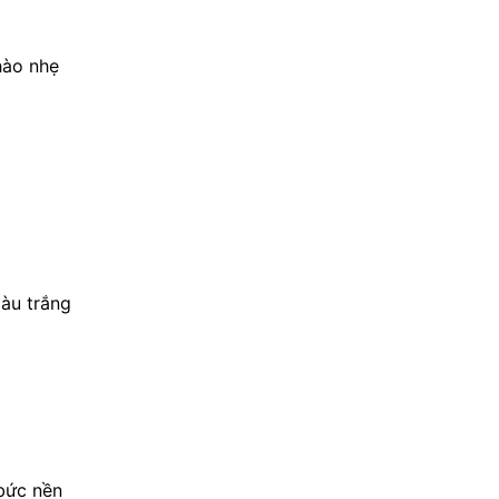
hào nhẹ
àu trắng
bức nền