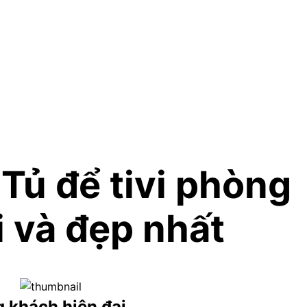
ủ để tivi phòng
i và đẹp nhất
g khách hiện đại