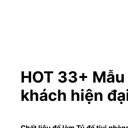
HOT 33+ Mẫu T
khách hiện đạ
Chất liệu để làm Tủ để tivi phòn