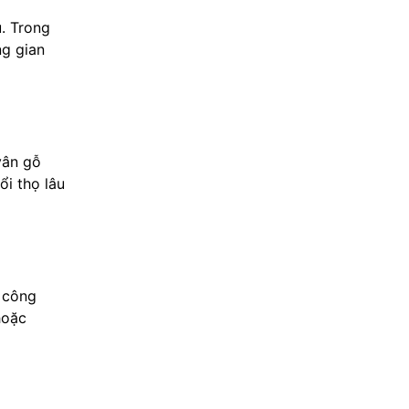
u. Trong
ng gian
vân gỗ
ổi thọ lâu
ỗ công
hoặc