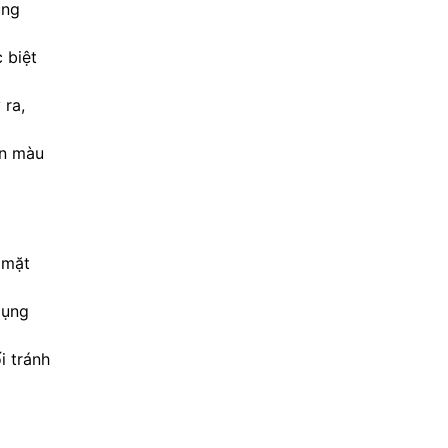
úng
 biệt
 ra,
ến màu
 mặt
dụng
i tránh