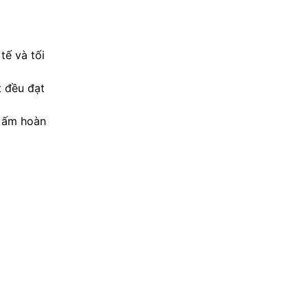
tế và tối
t đều đạt
i ấm hoàn