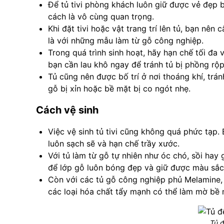
Để tủ tivi phòng khách luôn giữ được vẻ đẹp b
cách là vô cùng quan trọng.
Khi đặt tivi hoặc vật trang trí lên tủ, bạn nê
là với những mẫu làm từ gỗ công nghiệp.
Trong quá trình sinh hoạt, hãy hạn chế tối đa 
bạn cần lau khô ngay để tránh tủ bị phồng rộ
Tủ cũng nên được bố trí ở nơi thoáng khí, trá
gỗ bị xỉn hoặc bề mặt bị co ngót nhẹ.
Cách vệ sinh
Việc vệ sinh tủ tivi cũng không quá phức tạp
luôn sạch sẽ và hạn chế trầy xước.
Với tủ làm từ gỗ tự nhiên như óc chó, sồi hay
để lớp gỗ luôn bóng đẹp và giữ được màu sắc
Còn với các tủ gỗ công nghiệp phủ Melamine, L
các loại hóa chất tẩy mạnh có thể làm mờ bề 
Tủ đ