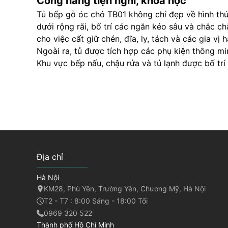
Công năng tiện nghi, khoa học
Tủ bếp gỗ óc chó TB01 không chỉ đẹp về hình thức
dưới rộng rãi, bố trí các ngăn kéo sâu và chắc c
cho việc cất giữ chén, đĩa, ly, tách và các gia vị 
Ngoài ra, tủ được tích hợp các phụ kiện thông mi
Khu vực bếp nấu, chậu rửa và tủ lạnh được bố trí
Địa chỉ
Hà Nội
KM28, Phù Yên, Trường Yên, Chương Mỹ, Hà Nội
T2 - T7 : 8:00 Sáng - 18:00 Tối
0969 320 522
Thành phố Hồ Chí Minh