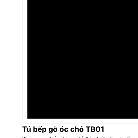
Tủ bếp gỗ óc chó TB01