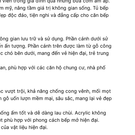
nh viên trong gia đình qua những bữa cơm ấm áp.
m mỹ, nâng tầm giá trị không gian sống. Tủ bếp
ẻ đẹp độc đáo, tiện nghi và đẳng cấp cho căn bếp
hông gian lưu trữ và sử dụng. Phần cánh dưới sử
hấn ấn tượng. Phần cánh trên được làm từ gỗ công
c chó bên dưới, mang đến vẻ hiện đại, trẻ trung
gian, phù hợp với các căn hộ chung cư, nhà phố
ắc vượt trội, khả năng chống cong vênh, mối mọt
n gỗ uốn lượn mềm mại, sâu sắc, mang lại vẻ đẹp
ống ẩm tốt và dễ dàng lau chùi. Acrylic không
ệt phù hợp với phong cách bếp mở hiện đại.
ủa vật liệu hiện đại.