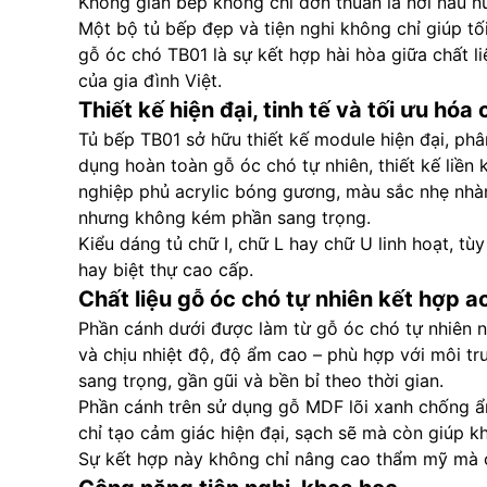
Không gian bếp không chỉ đơn thuần là nơi nấu nư
Một bộ tủ bếp đẹp và tiện nghi không chỉ giúp t
gỗ óc chó TB01 là sự kết hợp hài hòa giữa chất li
của gia đình Việt.
Thiết kế hiện đại, tinh tế và tối ưu hó
Tủ bếp TB01 sở hữu thiết kế module hiện đại, phâ
dụng hoàn toàn gỗ óc chó tự nhiên, thiết kế liề
nghiệp phủ acrylic bóng gương, màu sắc nhẹ nhàn
nhưng không kém phần sang trọng.
Kiểu dáng tủ chữ I, chữ L hay chữ U linh hoạt, t
hay biệt thự cao cấp.
Chất liệu gỗ óc chó tự nhiên kết hợp a
Phần cánh dưới được làm từ gỗ óc chó tự nhiên n
và chịu nhiệt độ, độ ẩm cao – phù hợp với môi 
sang trọng, gần gũi và bền bỉ theo thời gian.
Phần cánh trên sử dụng gỗ MDF lõi xanh chống ẩm
chỉ tạo cảm giác hiện đại, sạch sẽ mà còn giúp 
Sự kết hợp này không chỉ nâng cao thẩm mỹ mà còn