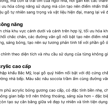
ớng, mà còn là trái tim của ngôi nhà, nơi gắn kết các thà
ối ưu hóa công năng sử dụng mà còn tạo nên điểm nhấn thẩ
ệu gỗ tự nhiên sang trọng và vật liệu hiện đại, mang lại v
a công năng
n chia khu vực cánh dưới và cánh trên hợp lý, tối ưu hóa k
n khối chắc chắn, các đường vân gỗ nổi bật tạo nên điểm n
g, sáng bóng, tạo nên sự tương phản tinh tế với phần gỗ ó
ùy chỉnh theo diện tích và nhu cầu sử dụng của từng không 
crylic cao cấp
hập khẩu Bắc Mỹ, loại gỗ quý hiếm nổi bật với độ cứng ch
trường nhà bếp. Màu sắc nâu socola trầm ấm cùng đường vâ
 phủ acrylic bóng gương cao cấp, có đặc tính bền nhẹ, ch
không gian bếp trở nên thông thoáng, sáng sủa hơn – đặc bi
 tạo sự cân bằng giữa vẻ đẹp tự nhiên và tính tiện dụng c