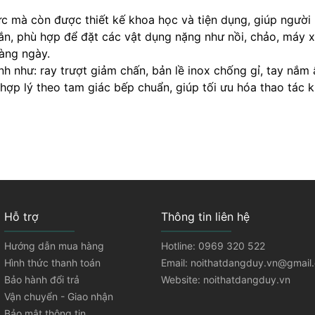
 mà còn được thiết kế khoa học và tiện dụng, giúp người n
hắn, phù hợp để đặt các vật dụng nặng như nồi, chảo, máy 
hàng ngày.
nh như: ray trượt giảm chấn, bản lề inox chống gỉ, tay nắm
 hợp lý theo tam giác bếp chuẩn, giúp tối ưu hóa thao tác 
Hỗ trợ
Thông tin liên hệ
Hướng dẫn mua hàng
Hotline: 0969 320 522
Hình thức thanh toán
Email: noithatdangduy.vn@gmail
Bảo hành đổi trả
Website: noithatdangduy.vn
Vận chuyển - Giao nhận
Bảo mật thông tin