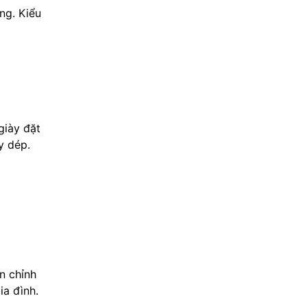
ng. Kiểu
giày đặt
y dép.
n chỉnh
ia đình.