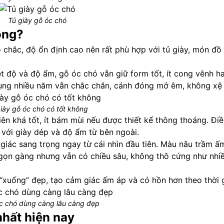
Tủ giày gỗ óc chó
ông?
ỗ chắc, độ ổn định cao nên rất phù hợp với tủ giày, món đồ
ệt độ và độ ẩm, gỗ óc chó vẫn giữ form tốt, ít cong vênh h
dụng nhiều năm vẫn chắc chắn, cánh đóng mở êm, không xệ 
iày gỗ óc chó có tốt không
n khá tốt, ít bám mùi nếu được thiết kế thông thoáng. Điề
c với giày dép và độ ẩm từ bên ngoài.
giác sang trọng ngay từ cái nhìn đầu tiên. Màu nâu trầm ấ
 gọn gàng nhưng vẫn có chiều sâu, không thô cứng như nhiề
“xuống” đẹp, tạo cảm giác ấm áp và có hồn hơn theo thời g
c chó dùng càng lâu càng đẹp
nhất hiện nay