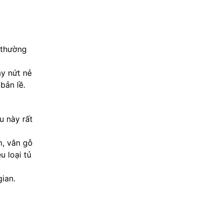
 thường
ay nứt nẻ
bản lề.
u này rất
m, vân gỗ
u loại tủ
ian.