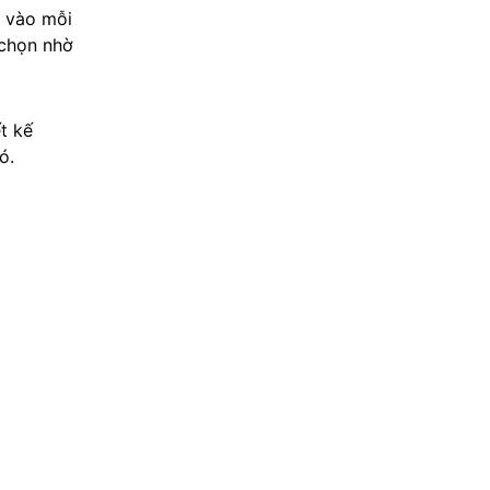
i vào mỗi
 chọn nhờ
t kế
ó.