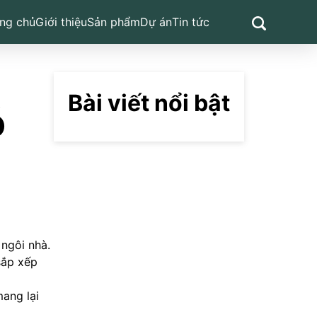
ng chủ
Giới thiệu
Sản phẩm
Dự án
Tin tức
Bài viết nổi bật
ó
 ngôi nhà.
sắp xếp
ang lại