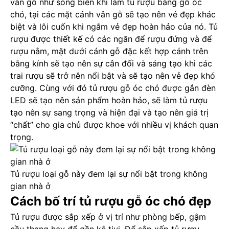
vân gỗ như sóng biển khi làm tủ rượu bằng gỗ óc
chó, tại các mặt cánh vân gỗ sẽ tạo nên vẻ đẹp khác
biệt và lôi cuốn khi ngắm vẻ đẹp hoàn hảo của nó. Tủ
rượu được thiết kế có các ngăn để rượu đứng và để
rượu nằm, mặt dưới cánh gỗ đặc kết hợp cánh trên
bằng kính sẽ tạo nên sự cân đối và sáng tạo khi các
trai rượu sẽ trở nên nổi bật và sẽ tạo nên vẻ đẹp khó
cưỡng. Cùng với đó tủ rượu gỗ óc chó được gắn đèn
LED sẽ tạo nên sản phẩm hoàn hảo, sẽ làm tủ rượu
tạo nên sự sang trọng và hiện đại và tạo nên giá trị
“chất” cho gia chủ được khoe với nhiều vị khách quan
trọng.
Tủ rượu loại gỗ này đem lại sự nổi bật trong không
gian nhà ở
Cách bố trí tủ rượu gỗ óc chó đẹp
Tủ rượu được sắp xếp ở vị trí như phòng bếp, gậm