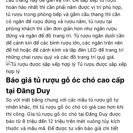
cầu thang hay để gần kệ tivi. Để sắp xếp tủ rượu
hoàn hảo nhất thì cần phải nắm được vị trí phù hợp,
tủ rượu trong phòng bếp và gầm cầu thang thì cần
có ngăn để rượu đứng và rượu nằm, tủ rượu tại
phòng khách thì cần đơn giản hơn như ngăn rượu
đứng và ngăn để đồ trang trí. Tủ rượu ngăn dưới cần
để cánh kín để các bình rượu lớn, các ngăn trên nên
để hở hoặc để cánh kính và lắp đèn LED để trang trí
những chai rượu quý và các đồ trang trí quý giá.
Tủ rượu được sắp xếp
hợp lý
Báo giá tủ rượu gỗ óc chó cao cấp
tại Đăng Duy
So với mặt bằng chung với các mẫu tủ rượu gỗ tự
nhiên khác, thì tủ rượu gỗ óc chó có giá cao hơn khi
thi công. Gía tủ rượu gỗ óc chó tại Đăng Duy được
báo từ 8 triệu đến 12 triệu trên mét vuông tùy kích
thước và mẫu mã. Để được tư vấn báo giá chi tiết